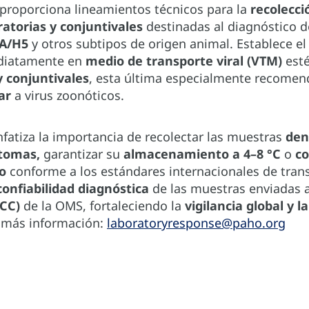
 proporciona lineamientos técnicos para la
recolecci
atorias y conjuntivales
destinadas al diagnóstico 
 A/H5
y otros subtipos de origen animal. Establece e
diatamente en
medio de transporte viral (VTM)
esté
 conjuntivales
, esta última especialmente recome
ar
a virus zoonóticos.
fatiza la importancia de recolectar las muestras
den
ntomas,
garantizar su
almacenamiento a 4–8 °C
o
co
o
conforme a los estándares internacionales de tra
confiabilidad diagnóstica
de las muestras enviadas 
(CC)
de la OMS, fortaleciendo la
vigilancia global y 
 más información:
laboratoryresponse@paho.org