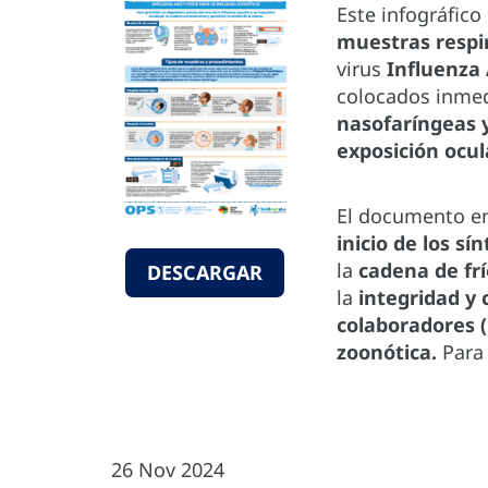
Este infográfico
muestras respir
virus
Influenza
colocados inme
nasofaríngeas y
exposición ocul
El documento en
inicio de los sí
la
cadena de frí
DESCARGAR
la
integridad y 
colaboradores 
zoonótica.
Para
26 Nov 2024