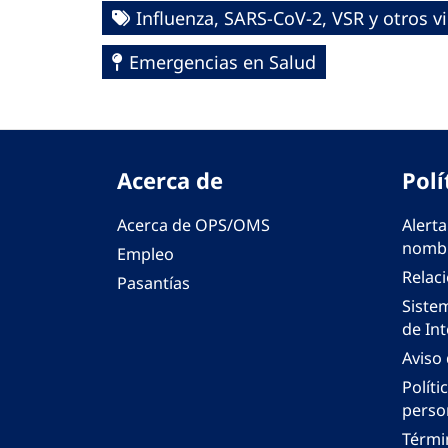
Influenza, SARS-CoV-2, VSR y otros vi
Emergencias en Salud
Acerca de
Polí
Acerca de OPS/OMS
Alerta
nombr
Empleo
Relac
Pasantías
Siste
de Int
Aviso
Políti
perso
Térmi