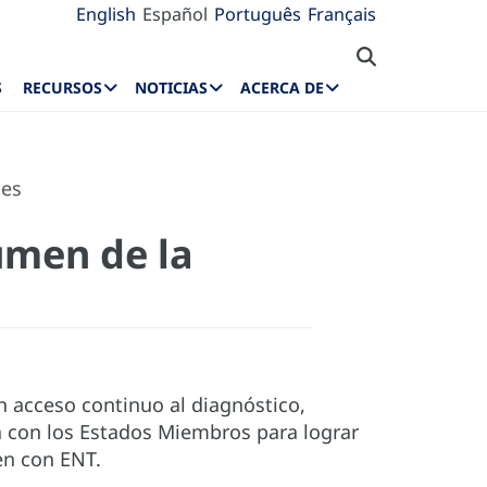
English
Español
Português
Français
S
RECURSOS
NOTICIAS
ACERCA DE
nes
umen de la
 acceso continuo al diagnóstico,
a con los Estados Miembros para lograr
en con ENT.