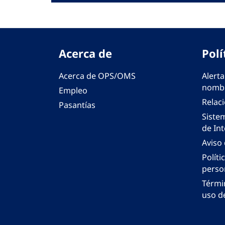
Acerca de
Polí
Acerca de OPS/OMS
Alerta
nombr
Empleo
Relac
Pasantías
Siste
de Int
Aviso
Políti
perso
Térmi
uso de