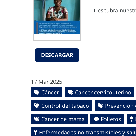
Descubra nuestr
DESCARGAR
17 Mar 2025
Cáncer
Cáncer cervicouterino
Control del tabaco
Prevención 
Cáncer de mama
Folletos
Enfermedades no transmisibles y sa