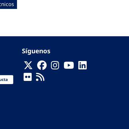
cnicos
Síguenos
ucta