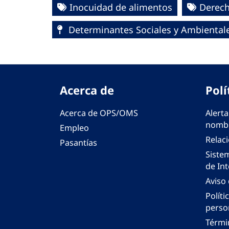
Inocuidad de alimentos
Derec
Determinantes Sociales y Ambientales
Acerca de
Polí
Acerca de OPS/OMS
Alerta
nombr
Empleo
Relac
Pasantías
Siste
de Int
Aviso
Políti
perso
Térmi