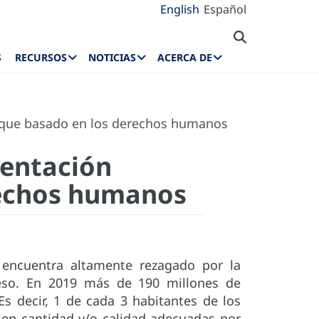
English
Español
S
RECURSOS
NOTICIAS
ACERCA DE
foque basado en los derechos humanos
mentación
rechos humanos
e encuentra altamente rezagado por la
peso. En 2019 más de 190 millones de
s decir, 1 de cada 3 habitantes de los
s en cantidad y/o calidad adecuadas por