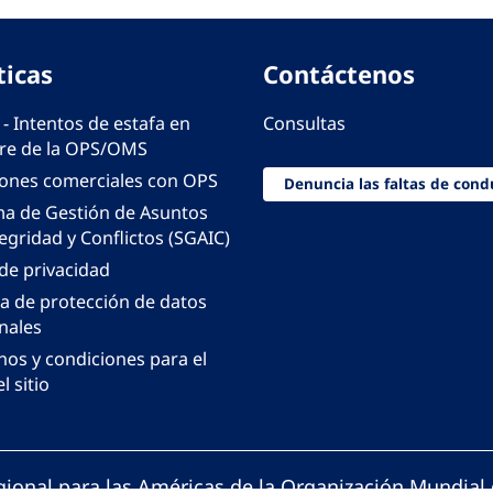
ticas
Contáctenos
 - Intentos de estafa en
Consultas
e de la OPS/OMS
iones comerciales con OPS
Denuncia las faltas de cond
ma de Gestión de Asuntos
egridad y Conflictos (SGAIC)
 de privacidad
ca de protección de datos
nales
nos y condiciones para el
l sitio
gional para las Américas de la Organización Mundial 