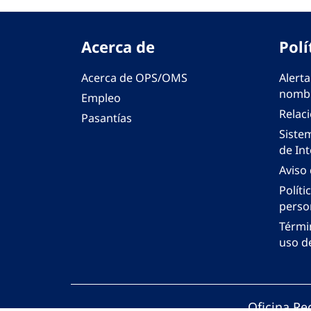
Acerca de
Polí
Acerca de OPS/OMS
Alerta
nombr
Empleo
Relac
Pasantías
Siste
de Int
Aviso
Políti
perso
Térmi
uso de
Oficina Re