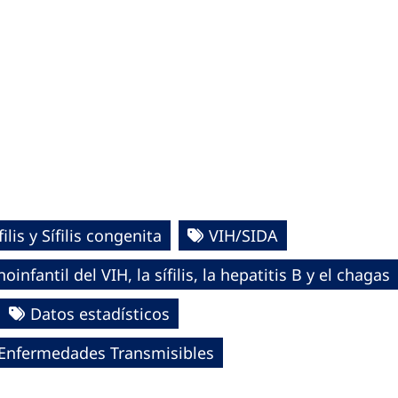
filis y Sífilis congenita
VIH/SIDA
nfantil del VIH, la sífilis, la hepatitis B y el chagas
Datos estadísticos
e Enfermedades Transmisibles