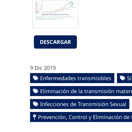
DESCARGAR
9 Dic 2019
Enfermedades transmisibles
Sí
Eliminación de la transmisión maternoi
Infecciones de Transmisión Sexual
Prevención, Control y Eliminación d