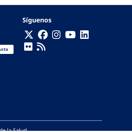
Síguenos
ucta
de la Salud