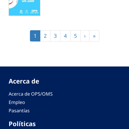
Paginación
Página
1
Página
2
Página
3
Página
4
Página
5
Siguiente
›
Última
»
actual
página
página
Acerca de
Acerca de OPS/OMS
Empleo
Pasantías
Políticas