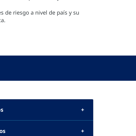
s de riesgo a nivel de país y su
ca.
os
os