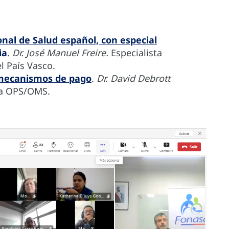
nal de Salud español, con especial
ia
.
Dr. José Manuel Freire.
Especialista
l País Vasco.
mecanismos de pago
.
Dr. David Debrott
la OPS/OMS.