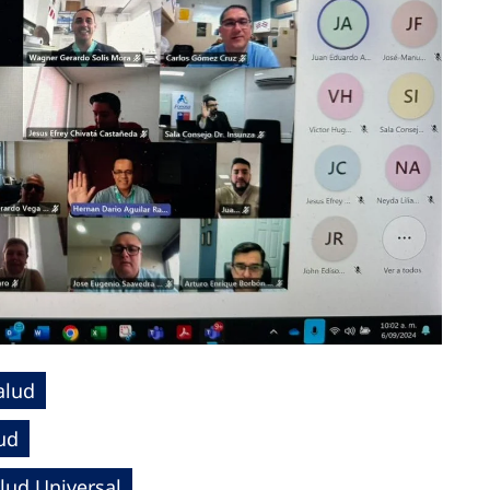
alud
ud
lud Universal