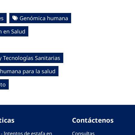
es
Genómica humana
ón en Salud
 Tecnologías Sanitarias
 humana para la salud
cto
ticas
Contáctenos
 - Intentos de estafa en
Consultas