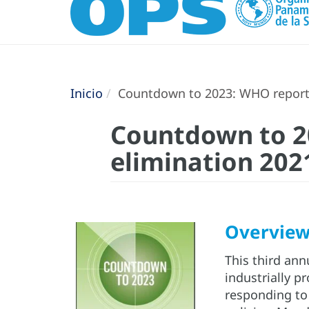
Inicio
Countdown to 2023: WHO report o
Countdown to 20
elimination 202
Overvie
This third ann
industrially p
responding to 