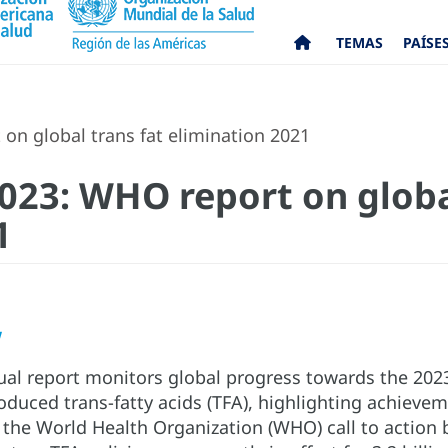
TEMAS
PAÍSE
n global trans fat elimination 2021
23: WHO report on global
1
w
ual report monitors global progress towards the 2023
roduced trans-fatty acids (TFA), highlighting achieve
the World Health Organization (WHO) call to action b