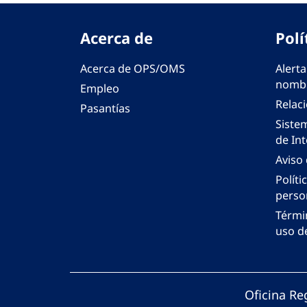
Acerca de
Polí
Acerca de OPS/OMS
Alerta
nombr
Empleo
Relac
Pasantías
Siste
de Int
Aviso
Políti
perso
Térmi
uso de
Oficina Re