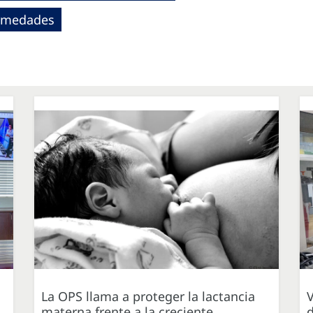
fermedades
La OPS llama a proteger la lactancia
V
materna frente a la creciente
d