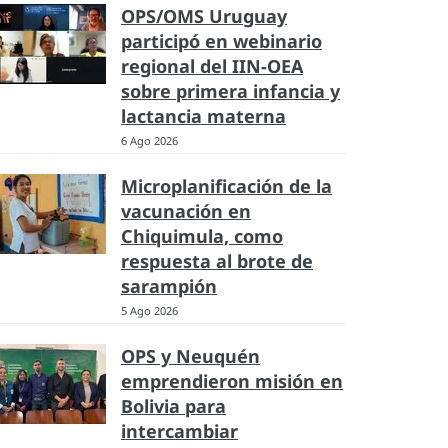
OPS/OMS Uruguay
participó en webinario
regional del IIN-OEA
sobre primera infancia y
lactancia materna
6 Ago 2026
Microplanificación de la
vacunación en
Chiquimula, como
respuesta al brote de
sarampión
5 Ago 2026
OPS y Neuquén
emprendieron misión en
Bolivia para
intercambiar