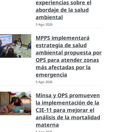
experiencias sobre el
abordaje de la salud
ambiental
5 Ago 2026
MPPS implementará
estrategia de salud
ambiental propuesta por
OPS para atender zonas
más afectadas por la
emergencia
5 Ago 2026
Minsa y OPS promueven
la implementación de la
CIE-11 para mejorar el
análisis de la mortalidad
materna
5 Ago 2026