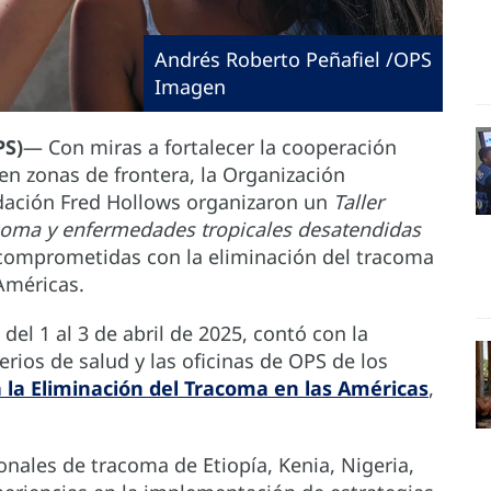
Andrés Roberto Peñafiel /OPS
Imagen
PS)
— Con miras a fortalecer la cooperación
en zonas de frontera, la Organización
ndación Fred Hollows organizaron un
Taller
acoma y enfermedades tropicales desatendidas
 comprometidas con la eliminación del tracoma
Américas.
 del 1 al 3 de abril de 2025, contó con la
rios de salud y las oficinas de OPS de los
a la Eliminación del Tracoma en las Américas
,
onales de tracoma de Etiopía, Kenia, Nigeria,