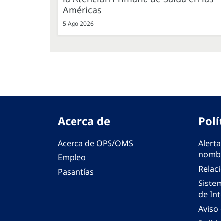
Américas
5 Ago 2026
Acerca de
Polí
Acerca de OPS/OMS
Alerta
nombr
Empleo
Relac
Pasantías
Siste
de Int
Aviso