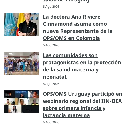
6 Ago 2026
La doctora Ana Rivière
Cinnamond asume como
nueva Representante de la
OPS/OMS en Colombia
6 Ago 2026
Las comunidades son
protagonistas en la protección
de la salud materna y
neonatal.
6 Ago 2026
OPS/OMS Uruguay participó en
webinario regional del IIN-OEA
sobre primera infancia y
lactancia materna
6 Ago 2026