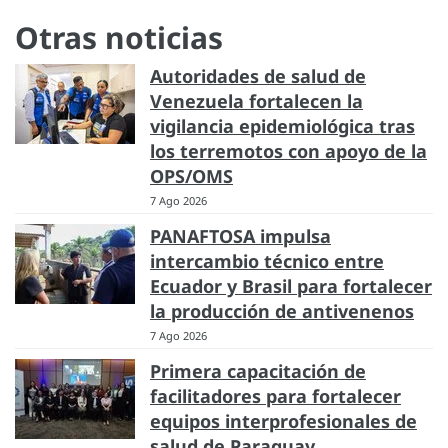
Otras noticias
Autoridades de salud de
Venezuela fortalecen la
vigilancia epidemiológica tras
los terremotos con apoyo de la
OPS/OMS
7 Ago 2026
PANAFTOSA impulsa
intercambio técnico entre
Ecuador y Brasil para fortalecer
la producción de antivenenos
7 Ago 2026
Primera capacitación de
facilitadores para fortalecer
equipos interprofesionales de
salud de Paraguay