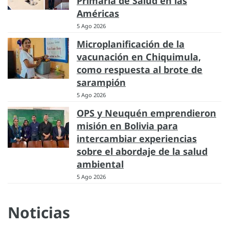
Primaria de Salud en las
Américas
5 Ago 2026
Microplanificación de la
vacunación en Chiquimula,
como respuesta al brote de
sarampión
5 Ago 2026
OPS y Neuquén emprendieron
misión en Bolivia para
intercambiar experiencias
sobre el abordaje de la salud
ambiental
5 Ago 2026
Noticias