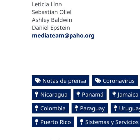
Leticia Linn
Sebastian Oliel
Ashley Baldwin
Daniel Epstein
mediateam@paho.org
Notas de prensa
Coronavirus
Nicaragua
Panamá
Jamaica
Colombia
Paraguay
Urugua
Puerto Rico
Sistemas y Servicios