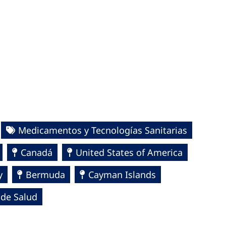
Medicamentos y Tecnologías Sanitarias
Canadá
United States of America
y
Bermuda
Cayman Islands
 de Salud