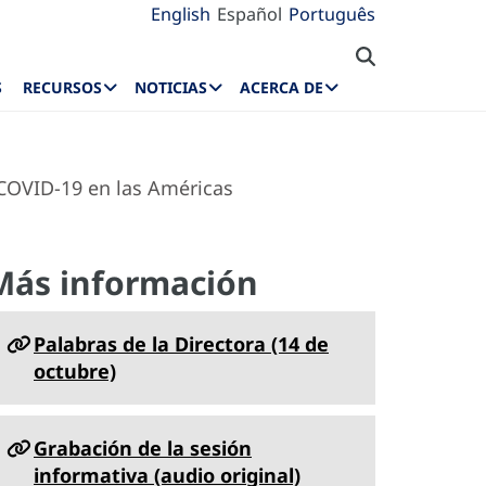
English
Español
Português
S
RECURSOS
NOTICIAS
ACERCA DE
COVID-19 en las Américas
Más información
Palabras de la Directora (14 de
octubre)
Grabación de la sesión
informativa (audio original)