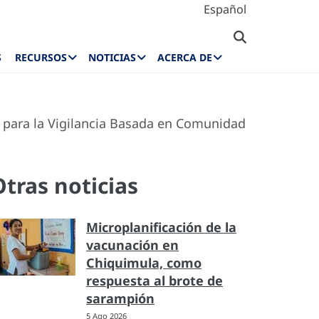
Español
S
RECURSOS
NOTICIAS
ACERCA DE
s para la Vigilancia Basada en Comunidad
Otras noticias
Microplanificación de la
vacunación en
Chiquimula, como
respuesta al brote de
sarampión
5 Ago 2026