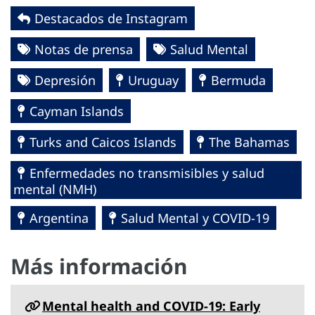
Destacados de Instagram
Notas de prensa
Salud Mental
Depresión
Uruguay
Bermuda
Cayman Islands
Turks and Caicos Islands
The Bahamas
Enfermedades no transmisibles y salud
mental (NMH)
Argentina
Salud Mental y COVID-19
Más información
Mental health and COVID-19: Early