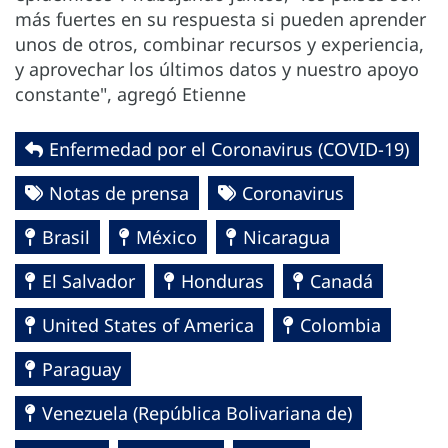
más fuertes en su respuesta si pueden aprender
unos de otros, combinar recursos y experiencia,
y aprovechar los últimos datos y nuestro apoyo
constante", agregó Etienne
Enfermedad por el Coronavirus ‎‎(COVID-19)‎
Notas de prensa
Coronavirus
Brasil
México
Nicaragua
El Salvador
Honduras
Canadá
United States of America
Colombia
Paraguay
Venezuela (República Bolivariana de)