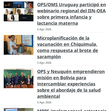
OPS/OMS Uruguay participó en
webinario regional del IIN-OEA
sobre primera infancia y
lactancia materna
6 Ago 2026
Microplanificación de la
vacunación en Chiquimula,
como respuesta al brote de
sarampión
5 Ago 2026
OPS y Neuquén emprendieron
misión en Bolivia para
intercambiar experiencias
sobre el abordaje de la salud
ambiental
5 Ago 2026