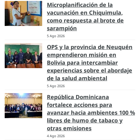
Microplanificación de la
vacunación en Chiquimula,
como respuesta al brote de
sarampión
5 Ago 2026
OPS y la provincia de Neuquén
emprendieron misión en
Bolivia para intercambiar
experiencias sobre el abordaje
de la salud ambiental
5 Ago 2026
República Dominicana
fortalece acciones para
avanzar hacia ambientes 100 %
libres de humo de tabaco y
otras emisiones
4 Ago 2026