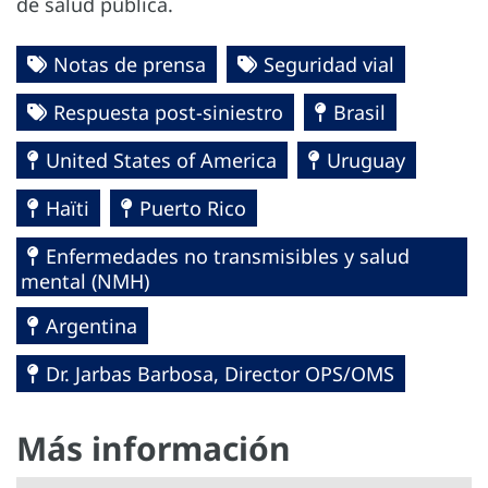
de salud pública.
Notas de prensa
Seguridad vial
Respuesta post-siniestro
Brasil
United States of America
Uruguay
Haïti
Puerto Rico
Enfermedades no transmisibles y salud
mental (NMH)
Argentina
Dr. Jarbas Barbosa, Director OPS/OMS
Más información