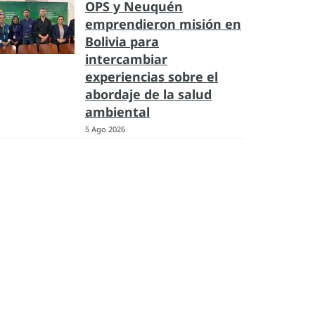
OPS y Neuquén
emprendieron misión en
Bolivia para
intercambiar
experiencias sobre el
abordaje de la salud
ambiental
5 Ago 2026