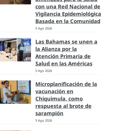
con una Red Nacional de
Vigilancia Epidemiológica
Basada en la Comunidad
5 Ago 2026
Las Bahamas se unen a
la Alianza por la
Atención Primaria de
Salud en las Américas
5 Ago 2026
Microplanificación de la
vacunación en
Chiquimula, como
respuesta al brote de
sarampión
5 Ago 2026