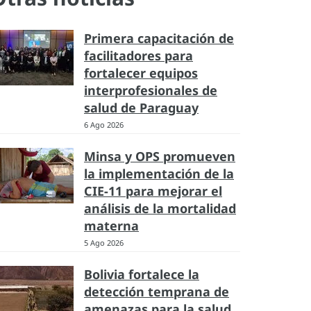
Primera capacitación de
facilitadores para
fortalecer equipos
interprofesionales de
salud de Paraguay
6 Ago 2026
Minsa y OPS promueven
la implementación de la
CIE-11 para mejorar el
análisis de la mortalidad
materna
5 Ago 2026
Bolivia fortalece la
detección temprana de
amenazas para la salud