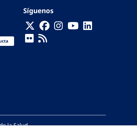
Síguenos
ucta
de la Salud