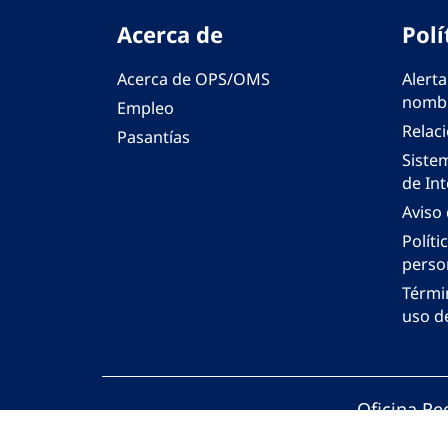
Acerca de
Polí
Acerca de OPS/OMS
Alerta
nombr
Empleo
Relac
Pasantías
Siste
de Int
Aviso
Políti
perso
Térmi
uso de
Oficina Re