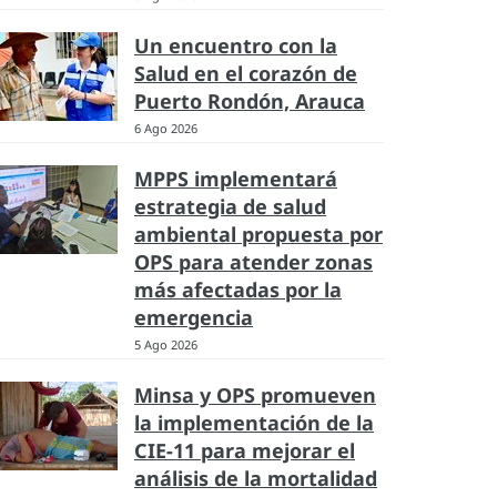
Un encuentro con la
Salud en el corazón de
Puerto Rondón, Arauca
6 Ago 2026
MPPS implementará
estrategia de salud
ambiental propuesta por
OPS para atender zonas
más afectadas por la
emergencia
5 Ago 2026
Minsa y OPS promueven
la implementación de la
CIE-11 para mejorar el
análisis de la mortalidad