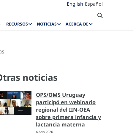
English
Español
S
RECURSOS
NOTICIAS
ACERCA DE
as
Otras noticias
OPS/OMS Uruguay
participó en webinario
regional del IIN-OEA
sobre primera infancia y
lactancia materna
6 Ago 2026