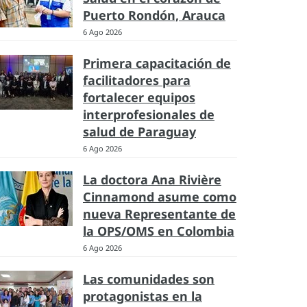
Puerto Rondón, Arauca
6 Ago 2026
Primera capacitación de
facilitadores para
fortalecer equipos
interprofesionales de
salud de Paraguay
6 Ago 2026
La doctora Ana Rivière
Cinnamond asume como
nueva Representante de
la OPS/OMS en Colombia
6 Ago 2026
Las comunidades son
protagonistas en la