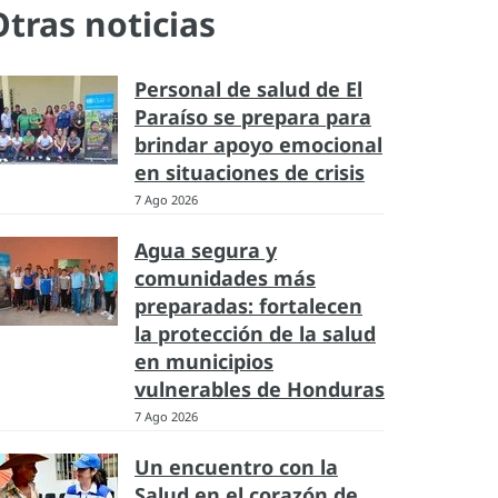
Otras noticias
Personal de salud de El
Paraíso se prepara para
brindar apoyo emocional
en situaciones de crisis
7 Ago 2026
Agua segura y
comunidades más
preparadas: fortalecen
la protección de la salud
en municipios
vulnerables de Honduras
7 Ago 2026
Un encuentro con la
Salud en el corazón de