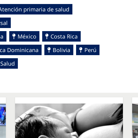
Atención primaria de salud
sal
ca
México
Costa Rica
ica Dominicana
Bolivia
Perú
 Salud