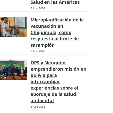
Salud en las Américas
5 Ago 2026
Microplanificación de la
vacunación en
Chiquimula, como
respuesta al brote de
sarampión
5 Ago 2026
OPS y Neuquén
emprendieron misión en
Bolivia para
intercambiar
experiencias sobre el
abordaje de la salud
ambiental
5 Ago 2026