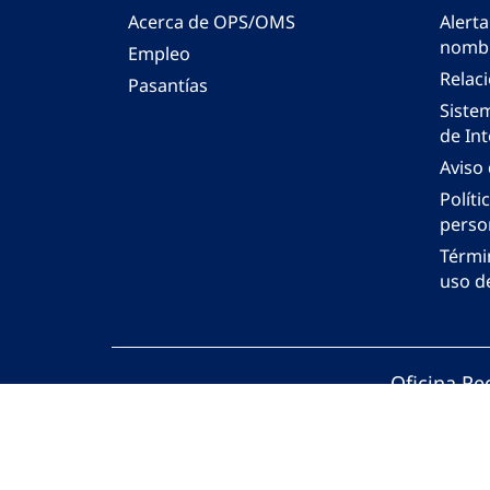
Acerca de OPS/OMS
Alerta
nombr
Empleo
Relac
Pasantías
Siste
de Int
Aviso
Políti
perso
Térmi
uso de
Oficina Re
© Organiza