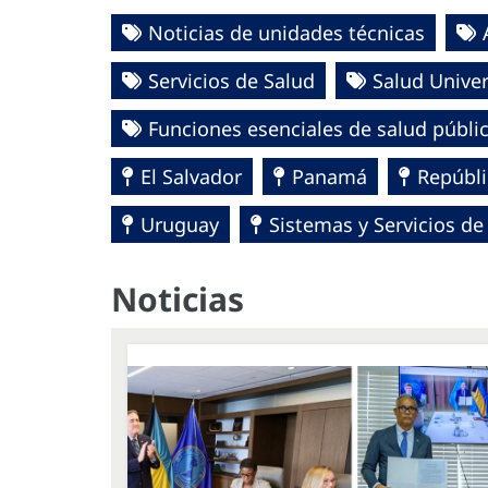
Noticias de unidades técnicas
Servicios de Salud
Salud Univer
Funciones esenciales de salud públi
El Salvador
Panamá
Repúbl
Uruguay
Sistemas y Servicios de
Noticias