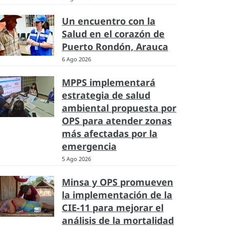
Un encuentro con la
Salud en el corazón de
Puerto Rondón, Arauca
6 Ago 2026
MPPS implementará
estrategia de salud
ambiental propuesta por
OPS para atender zonas
más afectadas por la
emergencia
5 Ago 2026
Minsa y OPS promueven
la implementación de la
CIE-11 para mejorar el
análisis de la mortalidad