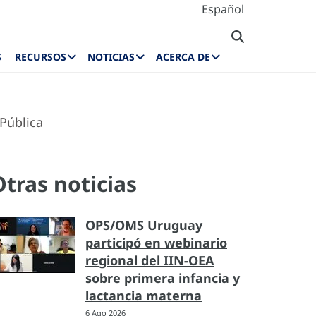
Español
S
RECURSOS
NOTICIAS
ACERCA DE
Pública
Otras noticias
OPS/OMS Uruguay
participó en webinario
regional del IIN-OEA
sobre primera infancia y
lactancia materna
6 Ago 2026