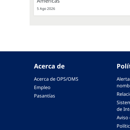
Américas
5 Ago 2026
Acerca de
Polí
Acerca de OPS/OMS
Alerta
nombr
Empleo
Relac
Pasantías
Siste
de Int
Aviso
Políti