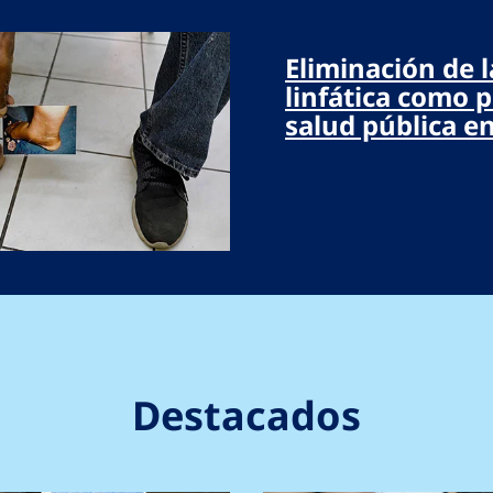
Eliminación de la
linfática como 
salud pública e
Destacados