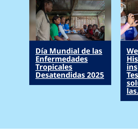
Día Mundial de las
We
Enfermedades
His
Tropicales
ins
Desatendidas 2025
Te
so
las.