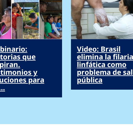
binario:
Video: Brasil
torias que
elimina la filari
piran.
linfática como
stimonios y
problema de sa
luciones para
pública
..