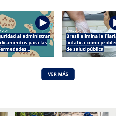
e 2025
8 Nov 2024
uridad al administrar
Brasil elimina la filari
dicamentos para las
linfática como probl
fermedades...
de salud pública
VER MÁS