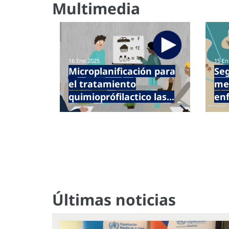
Multimedia
16 Ene 2025
15 En
Microplanificación para
Seg
el tratamiento
me
quimioprófilactico las...
en
Últimas noticias