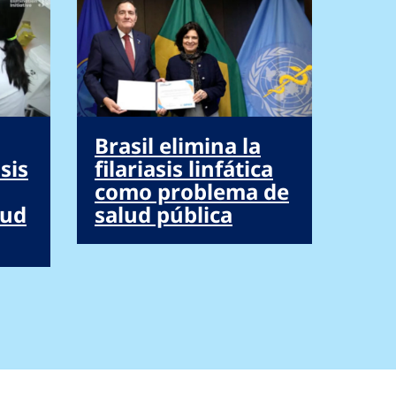
Brasil elimina la
asis
filariasis linfática
como problema de
lud
salud pública