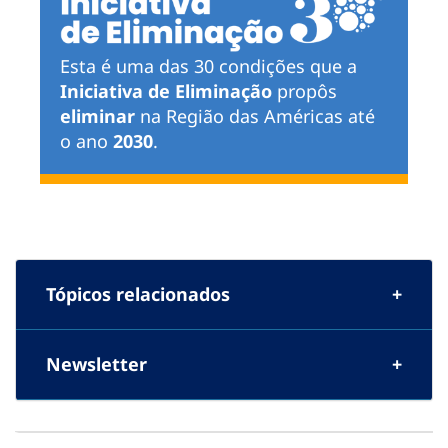
Esta é uma das 30 condições que a
Iniciativa de Eliminação
propôs
eliminar
na Região das Américas até
o ano
2030
.
Tópicos relacionados
Newsletter