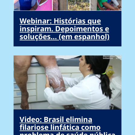
Webinar: Histórias que
inspiram. Depoimentos e
soluções... (em espanhol)
Video: Brasil elimina
filariose linfática como
problema de saúde pública