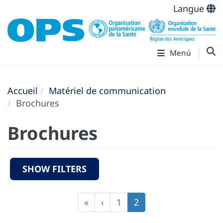
Langue
Menú
Accueil
Matériel de communication
Brochures
Brochures
SHOW FILTERS
Pagination
Première
«
Page
‹
Page
1
Page
2
page
précédente
courante