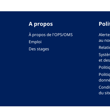
A propos
Poli
À propos de l'OPS/OMS
Alerte
au no
Emploi
Relati
Des stages
Systèm
et des
Politi
Politi
donné
Condit
du sit