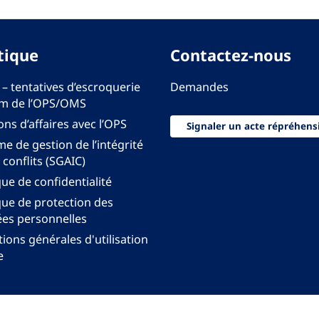
tique
Contactez-nous
 – tentatives d’escroquerie
Demandes
m de l’OPS/OMS
ons d’affaires avec l’OPS
Signaler un acte répréhens
e de gestion de l’intégrité
 conflits (SGAIC)
que de confidentialité
que de protection des
es personnelles
ions générales d'utilisation
e