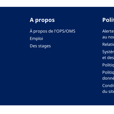
A propos
Poli
À propos de l'OPS/OMS
Alerte
au no
Emploi
Relati
Des stages
Systèm
et des
Politi
Politi
donné
Condit
du sit