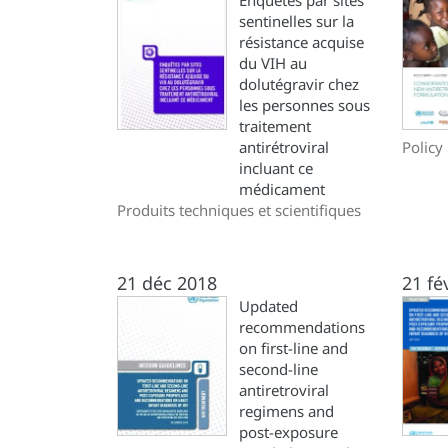
Enquêtes par sites
sentinelles sur la
résistance acquise
du VIH au
dolutégravir chez
les personnes sous
traitement
antirétroviral
Policy 
incluant ce
médicament
Produits techniques et scientifiques
21 déc 2018
21 fé
Updated
recommendations
on first-line and
second-line
antiretroviral
regimens and
post-exposure