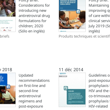
Policy Brief:
Policy brief.
Considerations for
Maintaining
introducing new
improving qu
antiretroviral drug
of care with
formulations for
clinical servi
children; 2020
July 2019 (S
(Sólo en inglés)
inglés)
briefs
Produits techniques et scienti
v 2018
11 déc 2014
Updated
Guidelines 
recommendations
post-exposu
on first-line and
prophylaxis 
second-line
HIV and the 
antiretroviral
co-trimoxaz
regimens and
prophylaxis 
post-exposure
HIV-related