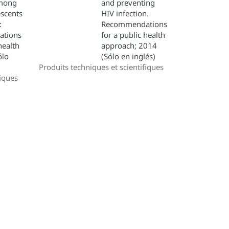
among
and preventing
escents
HIV infection.
:
Recommendations
tions
for a public health
health
approach; 2014
ólo
(Sólo en inglés)
Produits techniques et scientifiques
fiques