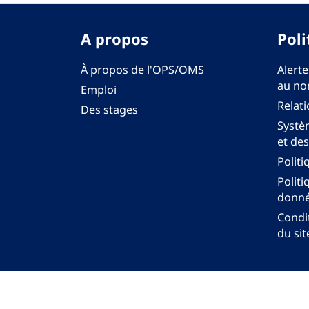
A propos
Poli
À propos de l'OPS/OMS
Alerte
au no
Emploi
Relati
Des stages
Systèm
et des
Politi
Politi
donné
Condit
du sit
Bureau régi