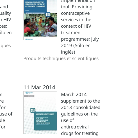
Implementation
 and
tool. Providing
ality
contraceptive
in HIV
services in the
ces;
context of HIV
ólo en
treatment
programmes; July
fiques
2019 (Sólo en
inglés)
Produits techniques et scientifiques
11 Mar 2014
on
March 2014
re
supplement to the
for
2013 consolidated
use of
guidelines on the
ole
use of
for
antiretroviral
drugs for treating