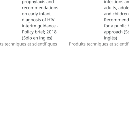
prophylaxis and
infections 
recommendations
adults, adol
on early infant
and children
diagnosis of HIV:
Recommenda
interim guidance -
for a public 
Policy brief; 2018
approach (S
(Sólo en inglés)
inglés)
ts techniques et scientifiques
Produits techniques et scienti