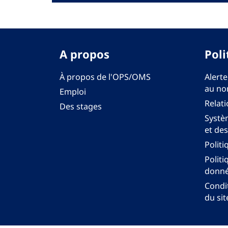
A propos
Poli
À propos de l'OPS/OMS
Alerte
au no
Emploi
Relati
Des stages
Systèm
et des
Politi
Politi
donné
Condit
du sit