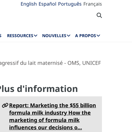
English
Español
Português
Français
S
RESSOURCES
NOUVELLES
A PROPOS
gressif du lait maternisé - OMS, UNICEF
Plus d'information
Report: Marketing the $55 billion
formula milk industry How the
marketing of formula milk
influences our decisions o…