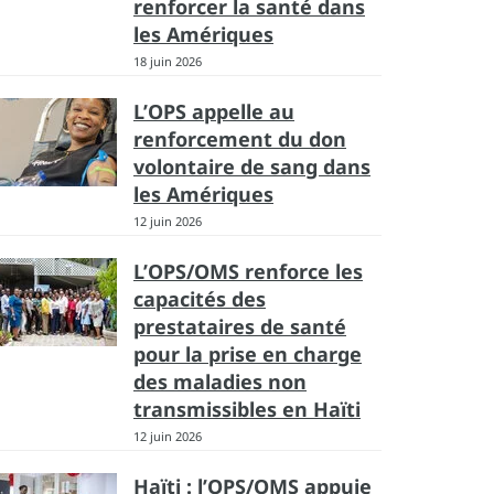
renforcer la santé dans
les Amériques
18 juin 2026
L’OPS appelle au
renforcement du don
volontaire de sang dans
les Amériques
12 juin 2026
L’OPS/OMS renforce les
capacités des
prestataires de santé
pour la prise en charge
des maladies non
transmissibles en Haïti
12 juin 2026
Haïti : l’OPS/OMS appuie