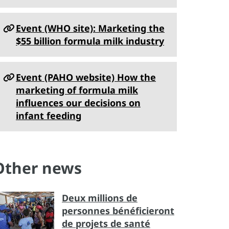
Event (WHO site): Marketing the
$55 billion formula milk industry
Event (PAHO website) How the
marketing of formula milk
influences our decisions on
infant feeding
Other news
Deux millions de
personnes bénéficieront
de projets de santé