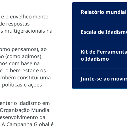
Relatório mundial
 e o envelhecimento
de respostas
s multigeracionais na
Escala de Idadism
(como pensamos), ao
Kit de Ferrament
ção (como agimos)
o Idadismo
smos com base na
e, o bem-estar e os
também constitui uma
Junte-se ao movi
políticas e ações
rentar o idadismo em
 Organização Mundial
 desenvolvimento da
 A Campanha Global é