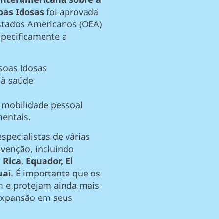
oas Idosas
foi aprovada
stados Americanos (OEA)
pecificamente a
soas idosas
 à saúde
a mobilidade pessoal
entais.
specialistas de várias
nvenção, incluindo
 Rica, Equador, El
uai
. É importante que os
 e protejam ainda mais
 expansão em seus