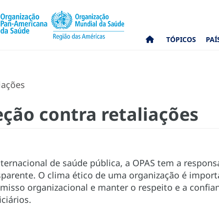
TÓPICOS
PAÍ
iações
eção contra retaliações
ernacional de saúde pública, a OPAS tem a responsa
sparente. O clima ético de uma organização é impor
isso organizacional e manter o respeito e a confian
ciários.