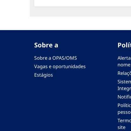
Sobre a
Polí
Sobre a OPAS/OMS
Alerta
nome
Vagas e oportunidades
Relaç
Estágios
Siste
Integr
Notif
Polít
pesso
Termo
site