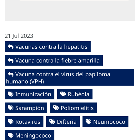
21 Jul 2023
Vacunas contra la hepatitis
Vacuna contra la fiebre amarilla
Vacuna contra el virus del papiloma
humano (VPH)
Inmunización
Rubéola
Sarampión
Poliomielitis
Rotavirus
Difteria
Neumococo
Meningococo