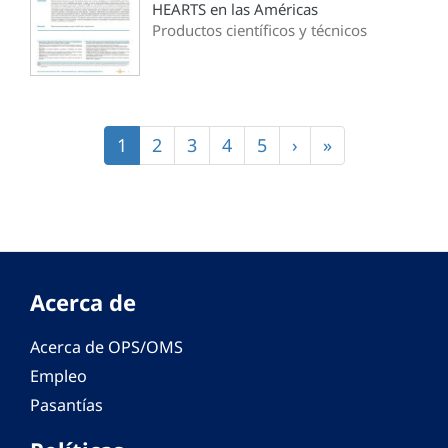
HEARTS en las Américas
Productos científicos y técnicos
Paginación
Página
1
Página
2
Página
3
Página
4
Página
5
Siguiente
›
Última
»
actual
página
página
Acerca de
Acerca de OPS/OMS
Empleo
Pasantías