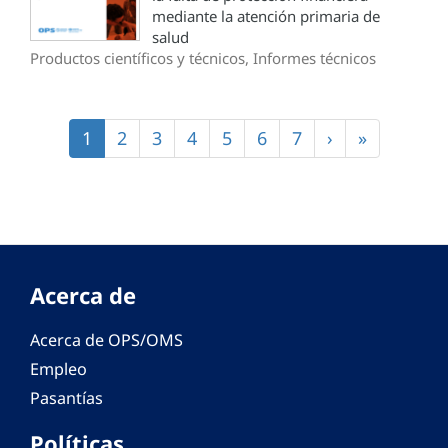
mediante la atención primaria de
salud
Productos científicos y técnicos, Informes técnicos
Paginación
Página
1
Página
2
Página
3
Página
4
Página
5
Página
6
Página
7
Siguiente
›
Última
»
actual
página
página
Acerca de
Acerca de OPS/OMS
Empleo
Pasantías
Políticas