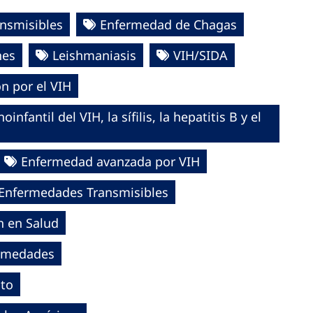
nsmisibles
Enfermedad de Chagas
nes
Leishmaniasis
VIH/SIDA
n por el VIH
fantil del VIH, la sífilis, la hepatitis B y el
Enfermedad avanzada por VIH
e Enfermedades Transmisibles
ón en Salud
fermedades
cto