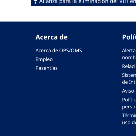
Alianza para la eliminación del VIH e
Acerca de
Polí
Acerca de OPS/OMS
Alerta
nombr
Empleo
Relac
Pasantías
Siste
de Int
Aviso
Políti
perso
Térmi
uso de