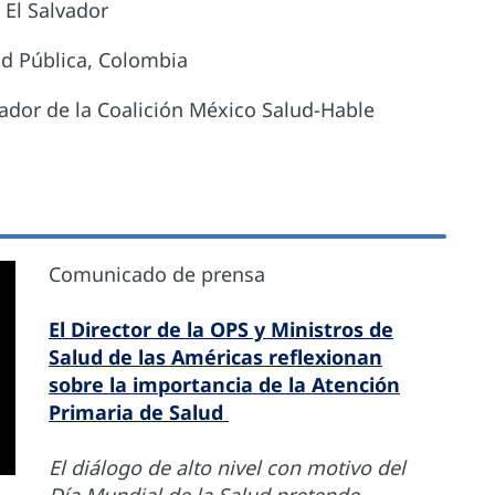
 El Salvador
ud Pública, Colombia
ador de la Coalición México Salud-Hable
Comunicado de prensa
El Director de la OPS y Ministros de
Salud de las Américas reflexionan
sobre la importancia de la Atención
Primaria de Salud
El diálogo de alto nivel con motivo del
Día Mundial de la Salud pretende