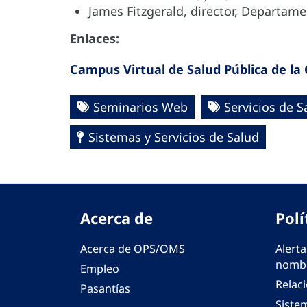
James Fitzgerald, director, Departam
Enlaces:
Campus Virtual de Salud Pública de l
Seminarios Web
Servicios de S
Sistemas y Servicios de Salud
Acerca de
Polí
Acerca de OPS/OMS
Alerta
nombr
Empleo
Relac
Pasantías
Siste