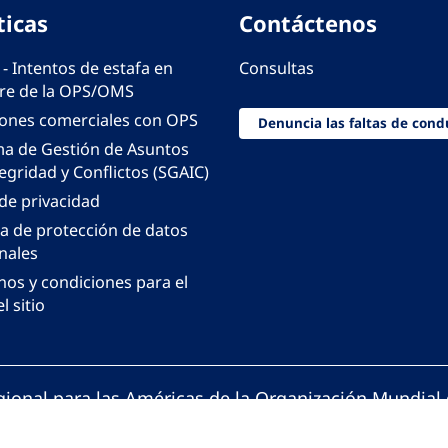
ticas
Contáctenos
 - Intentos de estafa en
Consultas
e de la OPS/OMS
iones comerciales con OPS
Denuncia las faltas de cond
ma de Gestión de Asuntos
egridad y Conflictos (SGAIC)
 de privacidad
ca de protección de datos
nales
nos y condiciones para el
l sitio
gional para las Américas de la Organización Mundial 
ción Panamericana de la Salud. Todos los derechos 