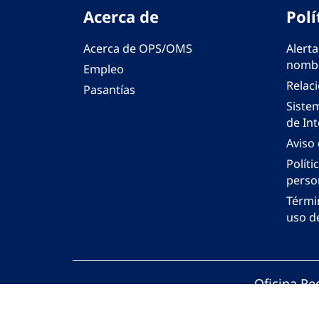
Acerca de
Polí
Acerca de OPS/OMS
Alerta
nombr
Empleo
Relac
Pasantías
Siste
de Int
Aviso
Políti
perso
Térmi
uso de
Oficina Re
© Organiza