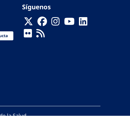
Síguenos
ucta
de la Salud
reservados.