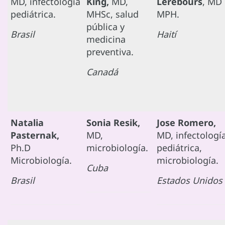
MD, infectología
King,
MD,
Lerebours
, MD
pediátrica.
MHSc, salud
MPH.
pública y
Brasil
Haití
medicina
preventiva.
Canadá
Natalia
Sonia Resik,
Jose Romero,
Pasternak,
MD,
MD, infectologí
Ph.D
microbiología.
pediátrica,
Microbiología.
microbiología.
Cuba
Brasil
Estados Unidos