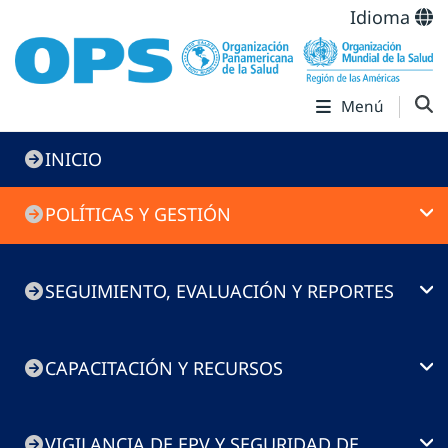
Idioma
Menú
Immunization
INICIO
Toolkit
POLÍTICAS Y GESTIÓN
SEGUIMIENTO, EVALUACIÓN Y REPORTES
CAPACITACIÓN Y RECURSOS
VIGILANCIA DE EPV Y SEGURIDAD DE