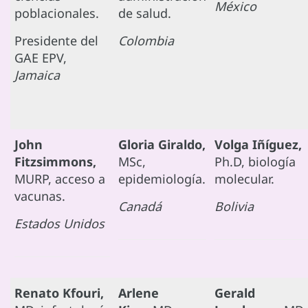
México
poblacionales.
de salud.
Presidente del
Colombia
GAE EPV,
Jamaica
John
Gloria Giraldo,
Volga Iñíguez,
Fitzsimmons,
MSc,
Ph.D, biología
MURP, acceso a
epidemiología.
molecular.
vacunas.
Canadá
Bolivia
Estados Unidos
Renato Kfouri,
Arlene
Gerald