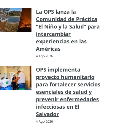
La OPS lanza la
Comunidad de Práctica
“El Niño y la Salud” para
intercambiar
experiencias en las
Américas
4 Ago 2026
OPS implementa
proyecto humanitario
para fortalecer servicios
esenciales de salud y
prevenir enfermedades
infecciosas en El
Salvador
4 Ago 2026