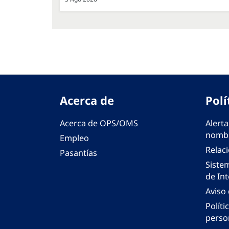
Acerca de
Polí
Acerca de OPS/OMS
Alerta
nombr
Empleo
Relac
Pasantías
Siste
de Int
Aviso
Políti
perso