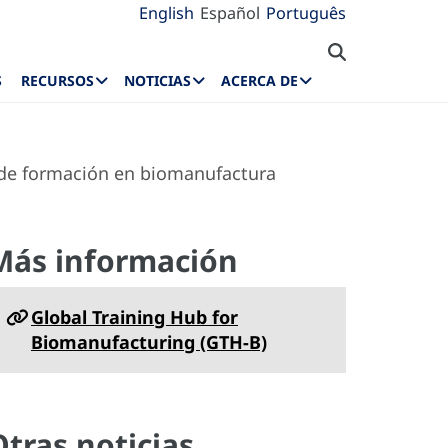
English
Español
Português
S
RECURSOS
NOTICIAS
ACERCA DE
 de formación en biomanufactura
Más información
Global Training Hub for
Biomanufacturing (GTH-B)
Otras noticias