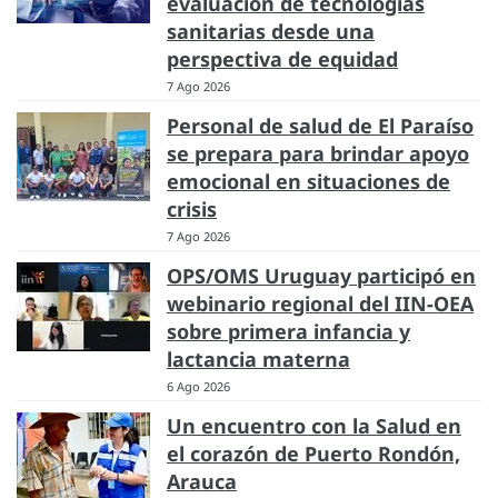
evaluación de tecnologías
sanitarias desde una
perspectiva de equidad
7 Ago 2026
Personal de salud de El Paraíso
se prepara para brindar apoyo
emocional en situaciones de
crisis
7 Ago 2026
OPS/OMS Uruguay participó en
webinario regional del IIN-OEA
sobre primera infancia y
lactancia materna
6 Ago 2026
Un encuentro con la Salud en
el corazón de Puerto Rondón,
Arauca