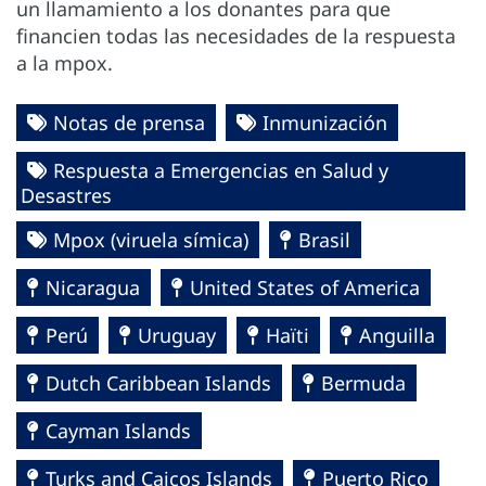
un llamamiento a los donantes para que
financien todas las necesidades de la respuesta
a la mpox.
Notas de prensa
Inmunización
Respuesta a Emergencias en Salud y
Desastres
Mpox (viruela símica)
Brasil
Nicaragua
United States of America
Perú
Uruguay
Haïti
Anguilla
Dutch Caribbean Islands
Bermuda
Cayman Islands
Turks and Caicos Islands
Puerto Rico