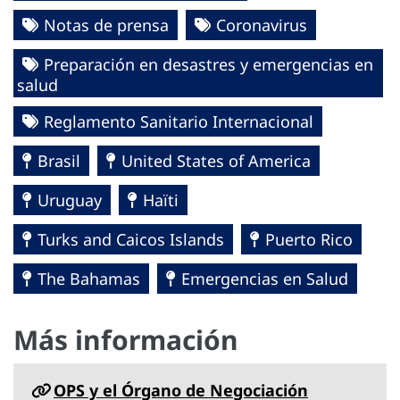
Notas de prensa
Coronavirus
Preparación en desastres y emergencias en
salud
Reglamento Sanitario Internacional
Brasil
United States of America
Uruguay
Haïti
Turks and Caicos Islands
Puerto Rico
The Bahamas
Emergencias en Salud
Más información
OPS y el Órgano de Negociación