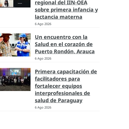
regional del IIN-OEA
sobre primera infancia y
lactancia materna
6 Ago 2026
Un encuentro con la
Salud en el corazón de
Puerto Rondón, Arauca
6 Ago 2026
Primera capacitación de
facilitadores para
fortalecer equipos
interprofesionales de
salud de Paraguay
6 Ago 2026