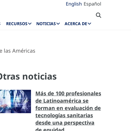
English
Español
S
RECURSOS
NOTICIAS
ACERCA DE
de las Américas
Otras noticias
Más de 100 profesionales
de Latinoamérica se
forman en evaluación de
tecnologías sanitarias
desde una perspectiva
de equidad