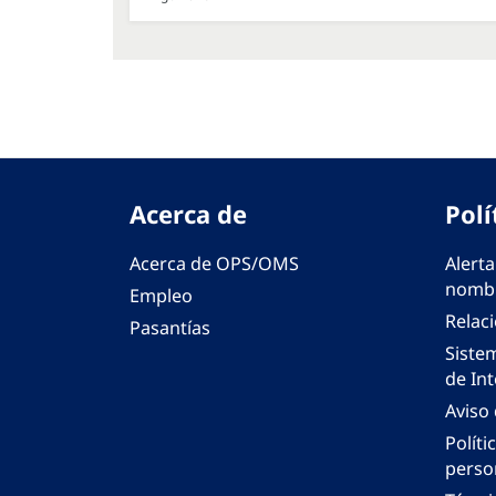
Acerca de
Polí
Acerca de OPS/OMS
Alerta
nombr
Empleo
Relac
Pasantías
Siste
de Int
Aviso
Políti
perso