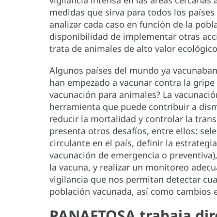
vigilancia intensa en las áreas cercanas 
medidas que sirva para todos los países 
analizar cada caso en función de la pobl
disponibilidad de implementar otras acc
trata de animales de alto valor ecológico
Algunos países del mundo ya vacunaban a
han empezado a vacunar contra la gripe 
vacunación para animales? La vacunación 
herramienta que puede contribuir a dismi
reducir la mortalidad y controlar la tra
presenta otros desafíos, entre ellos: se
circulante en el país, definir la estrateg
vacunación de emergencia o preventiva),
la vacuna, y realizar un monitoreo adec
vigilancia que nos permitan detectar cua
población vacunada, así como cambios en
PANAFTOSA trabaja dir