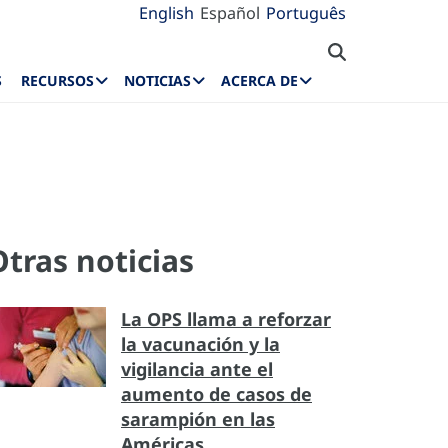
English
Español
Português
S
RECURSOS
NOTICIAS
ACERCA DE
Otras noticias
La OPS llama a reforzar
la vacunación y la
vigilancia ante el
aumento de casos de
sarampión en las
Américas