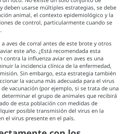
a un foco.
No
existe un solo conjunto de
y deben usarse múltiples estrategias, se debe
ación animal, el contexto epidemiológico y la
iones de control, particularmente cuando se
.
 aves de corral antes de este brote y otros
aviar este año. ¿Está recomendada esta
contra la influenza aviar en aves es una
nuir la incidencia clínica de la enfermedad,
nsmisión. Sin embargo, esta estrategia también
leccionar la vacuna más adecuada para el virus
ia de vacunación (por ejemplo, si se trata de una
 determinar el grupo de animales que recibirá
uado de esta población con medidas de
lquier posible transmisión del virus en la
 el virus presente en el país.
ectamente con los