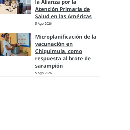
la Alianza por la
Atención Primaria de
Salud en las Américas
5 Ago 2026
Microplanificación de la
vacunación en
Chiquimula, como
respuesta al brote de
sarampión
5 Ago 2026