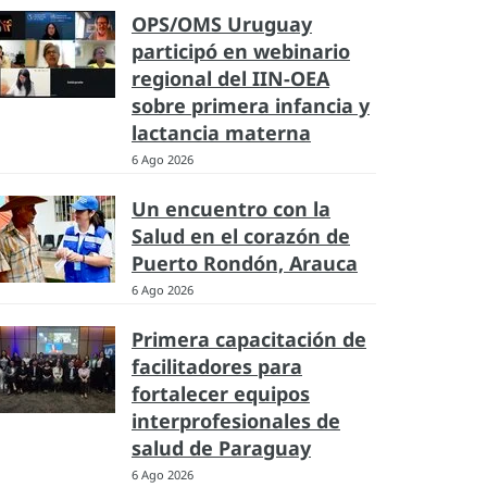
OPS/OMS Uruguay
participó en webinario
regional del IIN-OEA
sobre primera infancia y
lactancia materna
6 Ago 2026
Un encuentro con la
Salud en el corazón de
Puerto Rondón, Arauca
6 Ago 2026
Primera capacitación de
facilitadores para
fortalecer equipos
interprofesionales de
salud de Paraguay
6 Ago 2026